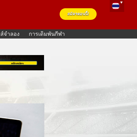
สมัครตอนนี้!
ส์จำลอง
การเดิมพันกีฬา