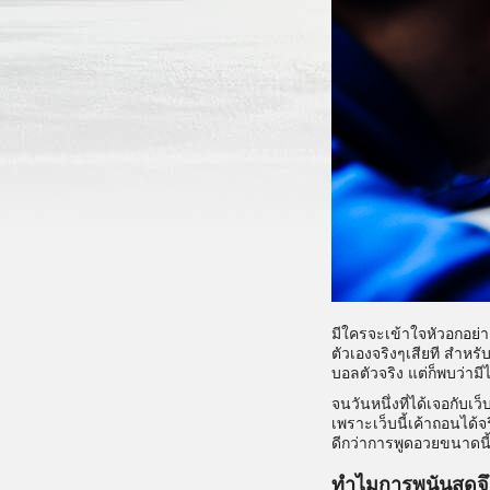
มีใครจะเข้าใจหัวอกอย่า
ตัวเองจริงๆเสียที สำหร
บอลตัวจริง แต่ก็พบว่ามีไ
จนวันหนึ่งที่ได้เจอกับเ
เพราะเว็บนี้เค้าถอนได้
ดีกว่าการพูดอวยขนาดนี
ทำไมการพนันสดจึ