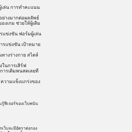
ู้เล่น การทำคะแนน
ลอย่างมากต่อผลลัพธ์
งเกม ช่วยให้ผู้เดิม
ข่งขัน ฟอร์มผู้เล่น
การแข่งขัน เป้าหมาย
นทางร่างกาย สไตล์
งในการเสิร์ฟ
นการเดิมพนสดเลยที
ู้ ความแข็งแกร่งของ
รู้ฟีเจอร์ของเว็บพนัน
กเว็บจะมีอัตราต่อรอง