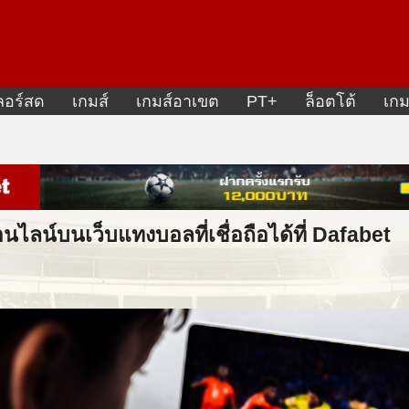
ลอร์สด
เกมส์
เกมส์อาเขต
PT+
ล็อตโต้
เกม
ไลน์บนเว็บแทงบอลที่เชื่อถือได้ที่ Dafabet