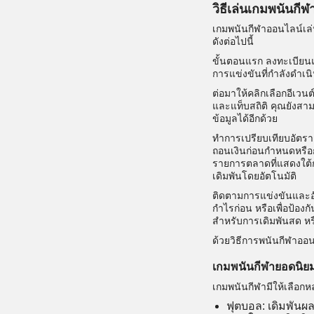
วิธีเล่นเกมพนันกี
เกมพนันกีฬาออนไลน์เล่
ดังต่อไปนี้
ขั้นตอนแรก ลงทะเบียนแ
การแข่งขันที่กำลังดำเน
ต่อมาให้คลิกเลือกอีเวน
และแท็บสถิติ คุณยังสา
ข้อมูลได้อีกด้วย
ทำการเปรียบเทียบอัตรา
ถอนเงินก่อนกำหนดหรือ
รายการตลาดที่แสดงใต้ก
เดิมพันโดยอัตโนมัติ
ติดตามการแข่งขันและอั
กำไรก่อน หรือเพื่อป้องก
สำหรับการเดิมพันสด หรื
ด้วยวิธีการพนันกีฬาออนไ
เกมพนันกีฬายอดนิย
เกมพนันกีฬามีให้เลือกห
ฟุตบอล: เดิมพันผล