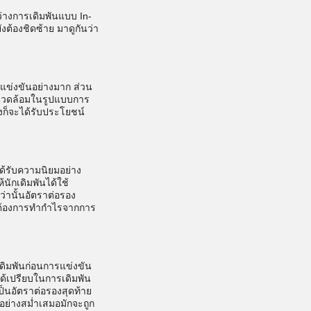
ว่างการเดิมพันแบบ In-
งต้องชิดซ้าย มาดูกันว่า
รแข่งขันอย่างมาก ส่วน
พแวดล้อมในรูปแบบการ
องก็จะได้รับประโยชน์
ด้รับความนิยมอย่าง
นักเดิมพันได้ใช้
่านั้นอัตราต่อรอง
ี่ต้องการทำกำไรจากการ
ดิมพันก่อนการแข่งขัน
ามได้เปรียบในการเดิมพัน
ป็นอัตราต่อรองสุดท้าย
นอย่างสม่ำเสมอมักจะถูก