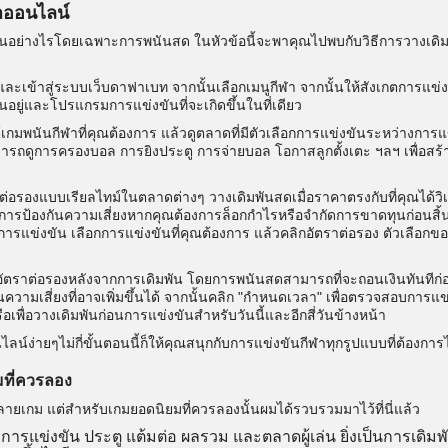
ฬาออนไลน์
นอย่างไรโดยเฉพาะการพนันสด ในหัวข้อนี้จะพาคุณไปพบกับวิธีการวางเดิม
ละเข้าสู่ระบบเว็บดาฟาเบท จากนั้นเลือกเมนูกีฬา จากนั้นให้สังเกตการแข่
ินอยู่และโปรแกรมการแข่งขันที่จะเกิดขึ้นในที่เดียว
ต์เกมพนันกีฬาที่คุณต้องการ แล้วดูตลาดที่มีตัวเลือกการแข่งขันระหว่างกา
มารถดูการครองบอล การยิงประตู การจ่ายบอล โอกาสลูกตั้งเตะ ฯลฯ เพื่อสร้
ต่อรองแบบเรียลไทม์ในตลาดต่างๆ วางเดิมพันสดเมื่อราคาตรงกับที่คุณได้ว
การป้องกันความเสี่ยงหากคุณต้องการล็อกกำไรหรือจำกัดการขาดทุนก่อนสิ
ารแข่งขัน เลือกการแข่งขันที่คุณต้องการ แล้วคลิกอัตราต่อรอง ตัวเลือ
ตราต่อรองหลังจากการเดิมพัน โดยการพนันสดสามารถที่จะถอนเงินทันทีก่อ
ันความเสี่ยงที่อาจเพิ่มขึ้นได้ จากนั้นคลิก "กำหนดเวลา" เพื่อตรวจสอบการแข
อเพื่อวางเดิมพันก่อนการแข่งขันสำหรับวันนี้และอีกสี่วันข้างหน้า
ลน์ง่ายๆไม่กี่ขั้นตอนนี้ก็ให้คุณสนุกกับการแข่งขันกีฬาทุกรูปแบบที่ต้องการ
มที่ควรลอง
ลายเกม แต่สำหรับเกมยอดนิยมที่ควรลองนั้นผมได้รวบรวมมาไว้ที่นี่แล้ว
การแข่งขัน ประตู แต้มต่อ ผลรวม และตลาดผู้เล่น ยิ่งเป็นการเดิม