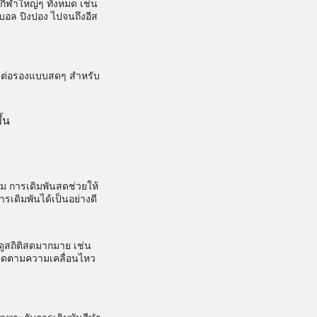
ีฬาใหญ่ๆ ทั้งหมด เช่น
์บอล ปิงปอง ไปจนถึงอีส
ราต่อรองแบบสดๆ สำหรับ
้น
 การเดิมพันสดช่วยให้
รเดิมพันได้เป็นอย่างดี
ดูสถิติสดมากมาย เช่น
ุณติดตามความเคลื่อนไหว