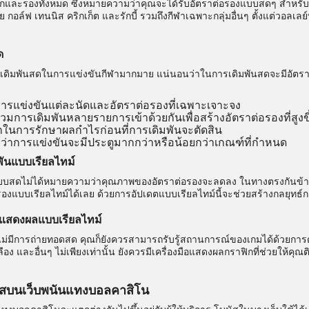
และรองทั้งหมด ซึ่งหมายความว่าคุณจะได้รับอัตราต่อรองแบบสดๆ สำหรับก
อล์ฟ เทนนิส คริกเก็ต และรักบี้ รวมถึงกีฬาเฉพาะกลุ่มอื่นๆ ตั้งแต่วอลเลย
ด
ารเดิมพันสดในการแข่งขันกีฬามากมาย แน่นอนว่าในการเดิมพันสดจะมีอัต
้นการแข่งขันแต่ละนัดและอัตราต่อรองที่เฉพาะเจาะจง
วมการเดิมพันหลายรายการเข้าด้วยกันเพื่อสร้างอัตราต่อรองที่สูงขึ
ือกในการรักษาผลกำไรก่อนที่การเดิมพันจะตัดสิน
ทายว่าการแข่งขันจะมีประตูมากกว่าหรือน้อยกว่าเกณฑ์ที่กำหนด
พันแบบเรียลไทม์
แบบสดไม่ได้หมายความว่าคุณภาพของอัตราต่อรองจะลดลง ในทางตรงกันข้าม
งแบบเรียลไทม์ได้เลย ด้วยการอัปเดตแบบเรียลไทม์นี้จะช่วยสร้างกลยุทธ์กา
ือแสดงผลแบบเรียลไทม์
จะไม่มีการถ่ายทอดสด คุณก็ยังควรสามารถรับรู้สถานการณ์ของเกมได้ด้วยการ
อง และอื่นๆ ไม่เพียงเท่านั้น ยังควรมีเครื่องมือแสดงผลกราฟิกที่ช่วยให้ค
ัสบนเว็บพนันแทงบอลคาสิโน