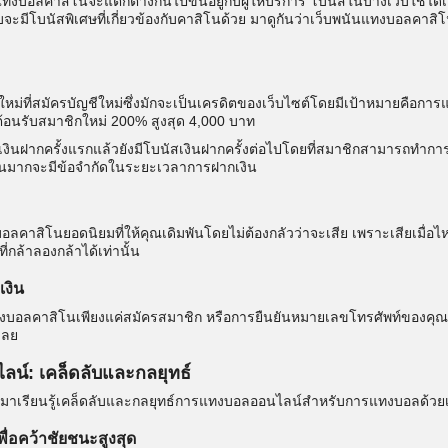
งบอลคาสิโนจะแตกต่างกันไปขึ้นอยู่กับผู้ให้บริการ โบนัสในบางเว็บใช้ได้
็บจะมีโบนัสพิเศษที่เกี่ยวข้องกับคาสิโนด้วย มาดูกันว่าเว็บพนันแทงบอลคาสิโ
้ใหม่ที่สมัครบัญชีใหม่ซึ่งมักจะเป็นเครดิตของเว็บไซต์โดยมีเป้าหมายคือการแนะ
สต้อนรับสมาชิกใหม่ 200% สูงสุด 4,000 บาท
งินฝากครั้งแรกแล้วยังมีโบนัสเงินฝากครั้งต่อไปโดยที่สมาชิกสามารถทำกา
วนมากจะมีข้อจำกัดในระยะเวลาการฝากเงิน
คาสิโนยอดนิยมที่ให้คุณเดิมพันโดยไม่ต้องกลัวว่าจะเสีย เพราะเสียเมื่อไหร่ก็
ที่กล้าลองกล้าได้เท่านั้น
เงิน
ทงบอลคาสิโนเพียงแค่สมัครสมาชิก หรือการยืนยันหมายเลขโทรศัพท์ของคุณ
เลย
น์: เคล็ดลับและกลยุทธ์
าเรียนรู้เคล็ดลับและกลยุทธ์การแทงบอลออนไลน์สำหรับการแทงบอลด้วยเงิน
ื่อคว้าชัยชนะสูงสุด